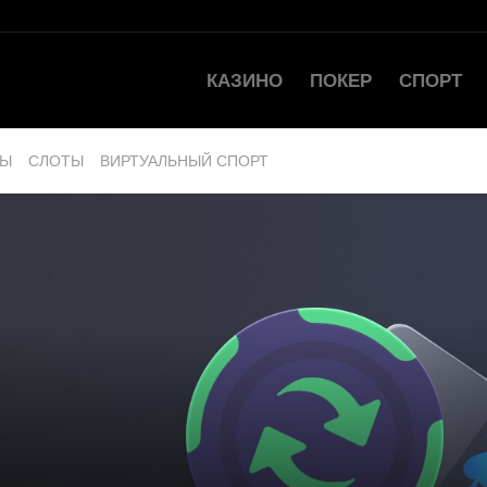
КАЗИНО
ПОКЕР
СПОРТ
РЫ
СЛОТЫ
ВИРТУАЛЬНЫЙ СПОРТ