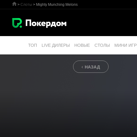
>
Слоты
>
Mighty Munching Melons
ТОП
LIVE ДИЛЕРЫ
НОВЫЕ
СТОЛЫ
МИНИ ИГ
НАЗАД