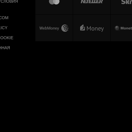
УСЛОВИЯ
COM
LICY
OOKIE
ННАЯ