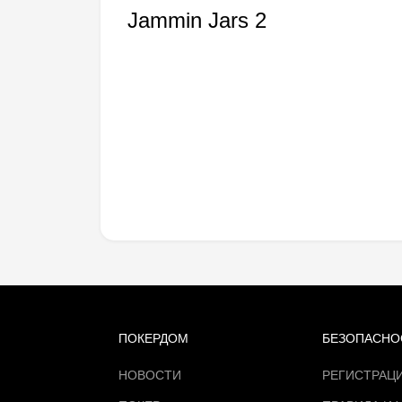
Jammin Jars 2
ПОКЕРДОМ
БЕЗОПАСНО
НОВОСТИ
РЕГИСТРАЦ