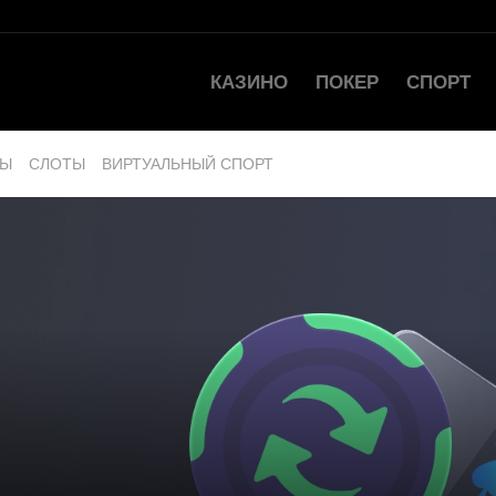
КАЗИНО
ПОКЕР
СПОРТ
РЫ
СЛОТЫ
ВИРТУАЛЬНЫЙ СПОРТ