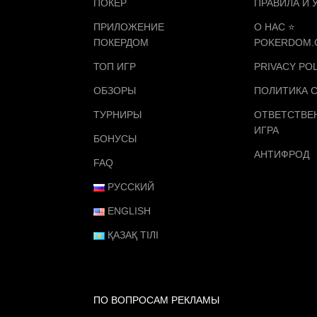
ПОКЕР
ПРАВИЛА И 
ПРИЛОЖЕНИЕ
О НАС ⭐️
ПОКЕРДОМ
POKERDOM.
ТОП ИГР
PRIVACY PO
ОБЗОРЫ
ПОЛИТИКА C
ТУРНИРЫ
ОТВЕТСТВЕ
ИГРА
БОНУСЫ
АНТИФРОД
FAQ
РУССКИЙ
ENGLISH
ҚАЗАҚ ТІЛІ
ПО ВОПРОСАМ РЕКЛАМЫ