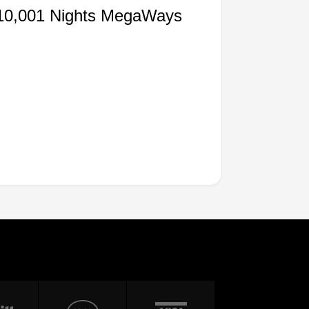
10,001 Nights MegaWays