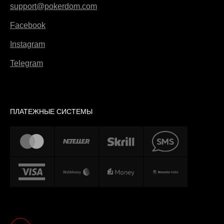
support@pokerdom.com
Facebook
Instagram
Telegram
ПЛАТЕЖНЫЕ СИСТЕМЫ