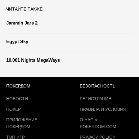
ЧИТАЙТЕ ТАКЖЕ
Jammin Jars 2
Egypt Sky
10,001 Nights MegaWays
ПОКЕРДОМ
БЕЗОПАСНОСТЬ
НОВОСТИ
РЕГИСТРАЦИЯ
ПОКЕР
ПРАВИЛА И УСЛОВИЯ
ПРИЛОЖЕНИЕ
О НАС ⭐️
ПОКЕРДОМ
POKERDOM.COM
ТОП ИГР
PRIVACY POLICY