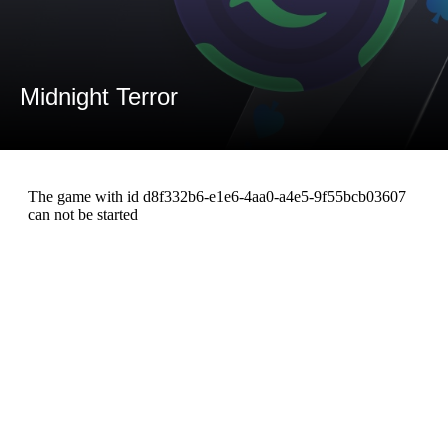
Midnight Terror