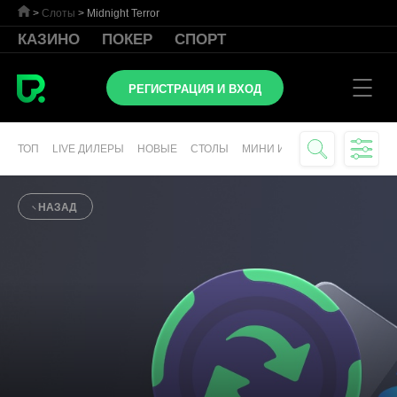
>
Слоты
>
Midnight Terror
КАЗИНО
ПОКЕР
СПОРТ
РЕГИСТРАЦИЯ И ВХОД
ТОП
LIVE ДИЛЕРЫ
НОВЫЕ
СТОЛЫ
МИНИ ИГРЫ
СЛОТЫ
ВИР
НАЗАД