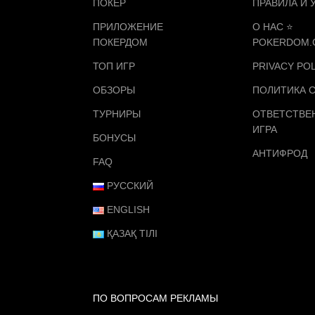
ПОКЕР
ПРАВИЛА И 
ПРИЛОЖЕНИЕ
О НАС ⭐️
ПОКЕРДОМ
POKERDOM.
ТОП ИГР
PRIVACY PO
ОБЗОРЫ
ПОЛИТИКА C
ТУРНИРЫ
ОТВЕТСТВЕ
ИГРА
БОНУСЫ
АНТИФРОД
FAQ
РУССКИЙ
ENGLISH
ҚАЗАҚ ТІЛІ
ПО ВОПРОСАМ РЕКЛАМЫ