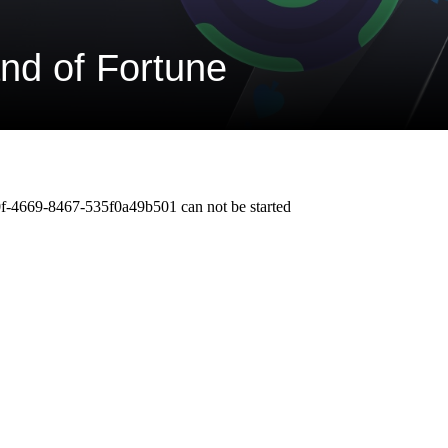
d of Fortune