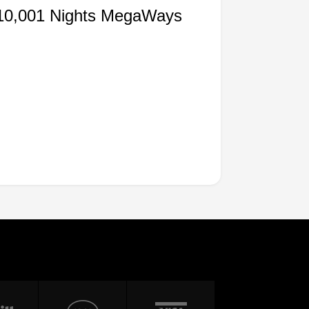
10,001 Nights MegaWays