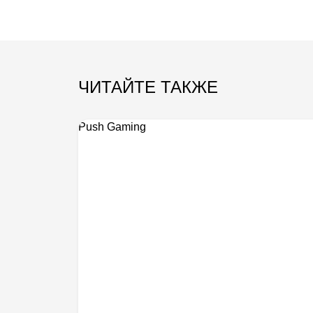
ЧИТАЙТЕ ТАКЖЕ
Push Gaming