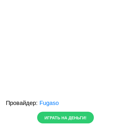
Провайдер:
Fugaso
ИГРАТЬ НА ДЕНЬГИ!