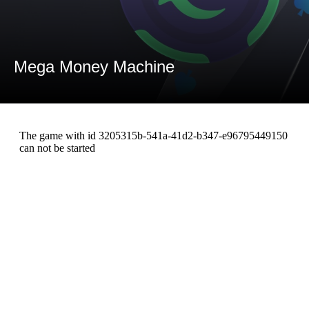
Mega Money Machine