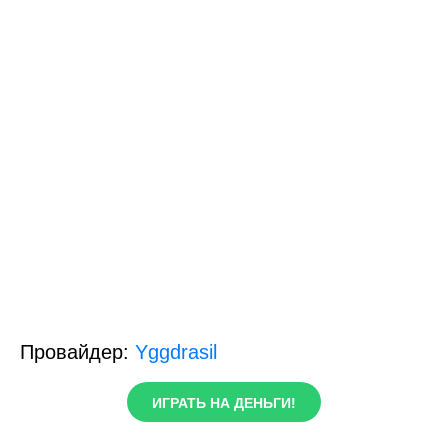
Провайдер:
Yggdrasil
ИГРАТЬ НА ДЕНЬГИ!