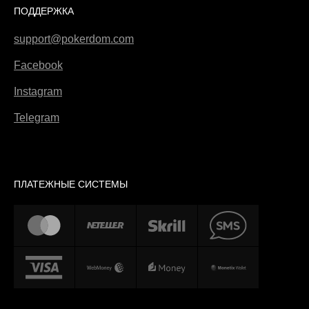
ПОДДЕРЖКА
support@pokerdom.com
Facebook
Instagram
Telegram
ПЛАТЕЖНЫЕ СИСТЕМЫ