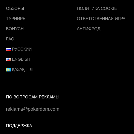
ОБЗОРЫ
ПОЛИТИКА COOKIE
ТУРНИРЫ
ОТВЕТСТВЕННАЯ ИГРА
БОНУСЫ
АНТИФРОД
FAQ
РУССКИЙ
ENGLISH
ҚАЗАҚ ТІЛІ
ПО ВОПРОСАМ РЕКЛАМЫ
reklama@pokerdom.com
ПОДДЕРЖКА