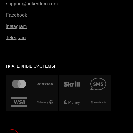
support@pokerdom.com
Facebook
Instagram
Telegram
ПЛАТЕЖНЫЕ СИСТЕМЫ