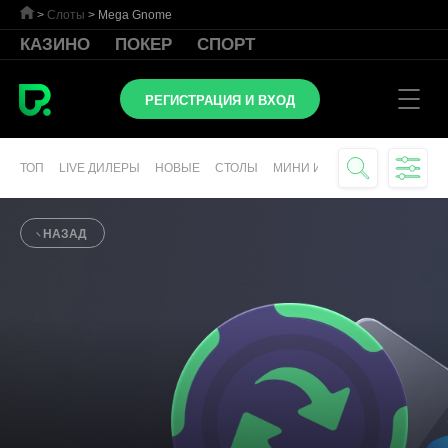
>
Слоты
>
Mega Gnome
КАЗИНО
ПОКЕР
СПОРТ
РЕГИСТРАЦИЯ И ВХОД
ТОП
LIVE ДИЛЕРЫ
НОВЫЕ
СТОЛЫ
МИНИ ИГРЫ
СЛОТЫ
ВИР
НАЗАД