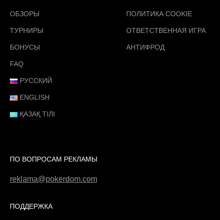
ОБЗОРЫ
ПОЛИТИКА COOKIE
ТУРНИРЫ
ОТВЕТСТВЕННАЯ ИГРА
БОНУСЫ
АНТИФРОД
FAQ
РУССКИЙ
ENGLISH
ҚАЗАҚ ТІЛІ
ПО ВОПРОСАМ РЕКЛАМЫ
reklama@pokerdom.com
ПОДДЕРЖКА