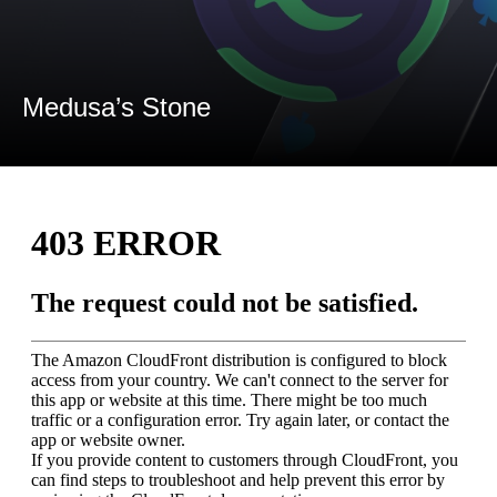
Medusa’s Stone