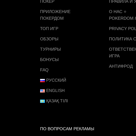
ПОКЕР
ПРАВИЛА И 
ПРИЛОЖЕНИЕ
О НАС ⭐️
ПОКЕРДОМ
POKERDOM.
ТОП ИГР
PRIVACY PO
ОБЗОРЫ
ПОЛИТИКА C
ТУРНИРЫ
ОТВЕТСТВЕ
ИГРА
БОНУСЫ
АНТИФРОД
FAQ
РУССКИЙ
ENGLISH
ҚАЗАҚ ТІЛІ
ПО ВОПРОСАМ РЕКЛАМЫ