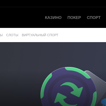
КАЗИНО
ПОКЕР
СПОРТ
РЫ
СЛОТЫ
ВИРТУАЛЬНЫЙ СПОРТ