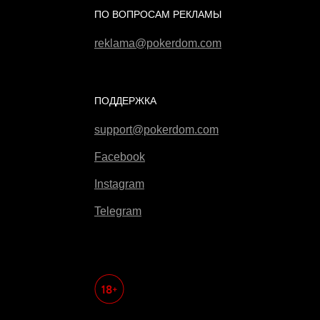
ПО ВОПРОСАМ РЕКЛАМЫ
reklama@pokerdom.com
ПОДДЕРЖКА
support@pokerdom.com
Facebook
Instagram
Telegram