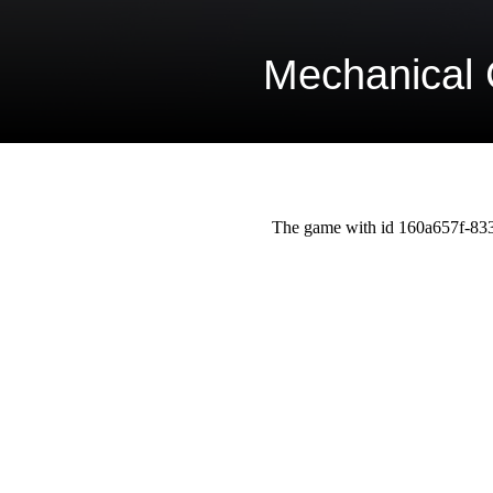
Mechanical 