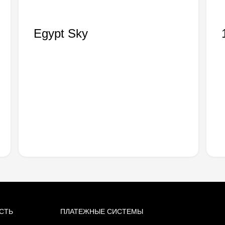
Egypt Sky
СТЬ
ПЛАТЕЖНЫЕ СИСТЕМЫ