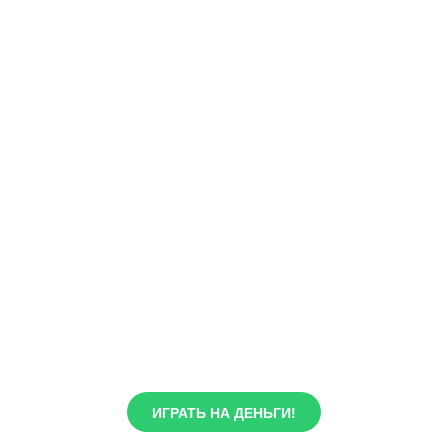
ИГРАТЬ НА ДЕНЬГИ!