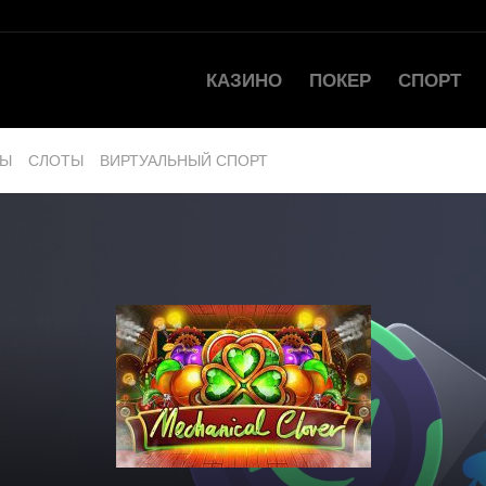
КАЗИНО
ПОКЕР
СПОРТ
РЫ
СЛОТЫ
ВИРТУАЛЬНЫЙ СПОРТ