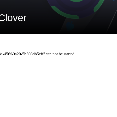
Clover