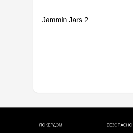
Jammin Jars 2
ПОКЕРДОМ
БЕЗОПАСНО