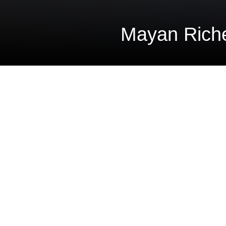
Mayan Riche