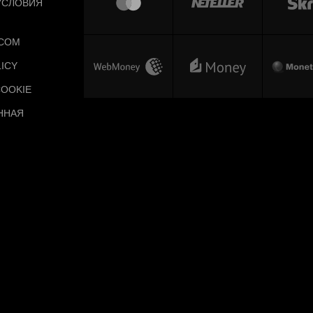
УСЛОВИЯ
COM
LICY
OOKIE
ННАЯ