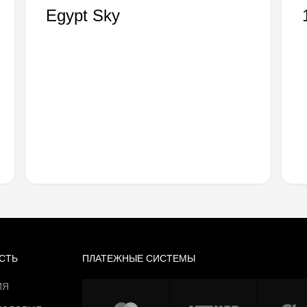
Egypt Sky
СТЬ
ПЛАТЕЖНЫЕ СИСТЕМЫ
ИЯ