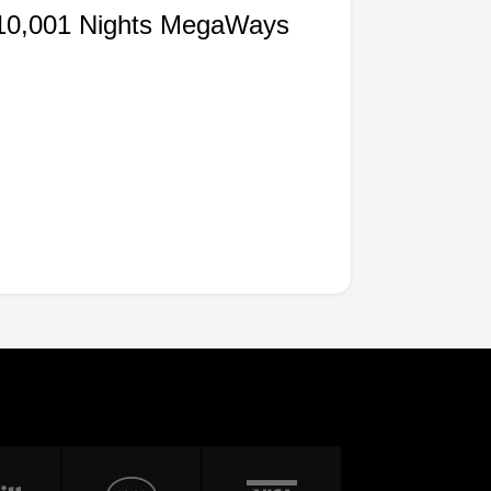
10,001 Nights MegaWays