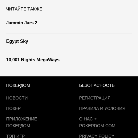
ЧИТАЙТЕ ТАКЖЕ
Jammin Jars 2
Egypt Sky
10,001 Nights MegaWays
ПОКЕРДОМ
БЕЗОПАСНОСТЬ
НОВОСТИ
РЕГИСТРАЦИЯ
ПОКЕР
ПРАВИЛА И УСЛОВИЯ
ПРИЛОЖЕНИЕ
О НАС ⭐️
ПОКЕРДОМ
POKERDOM.COM
ТОП ИГР
PRIVACY POLICY