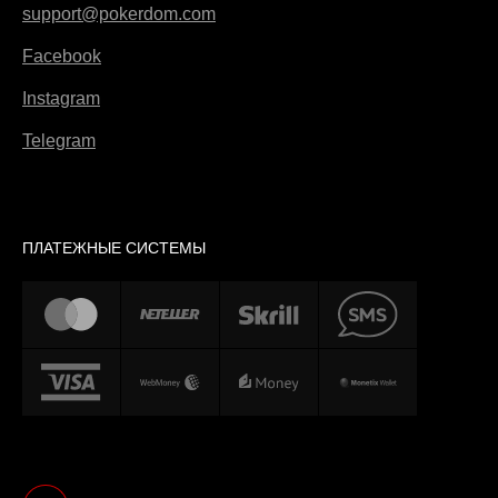
support@pokerdom.com
Facebook
Instagram
Telegram
ПЛАТЕЖНЫЕ СИСТЕМЫ