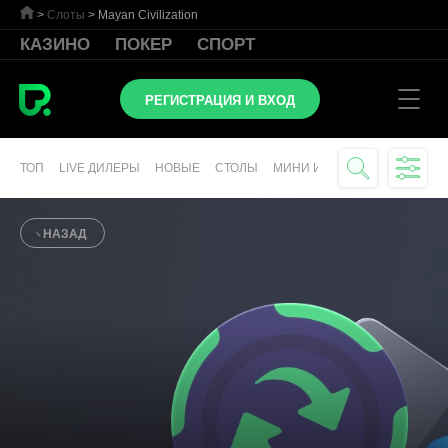
>
Слоты
>
Mayan Civilization
КАЗИНО
ПОКЕР
СПОРТ
РЕГИСТРАЦИЯ И ВХОД
ТОП
LIVE ДИЛЕРЫ
НОВЫЕ
СТОЛЫ
МИНИ ИГРЫ
СЛОТЫ
ВИР
НАЗАД