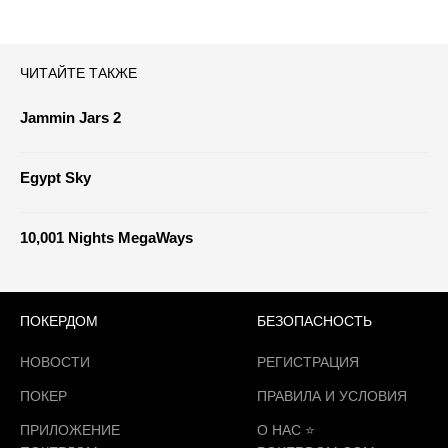
ЧИТАЙТЕ ТАКЖЕ
Jammin Jars 2
Egypt Sky
10,001 Nights MegaWays
ПОКЕРДОМ
БЕЗОПАСНОСТЬ
НОВОСТИ
РЕГИСТРАЦИЯ
ПОКЕР
ПРАВИЛА И УСЛОВИЯ
ПРИЛОЖЕНИЕ
О НАС ⭐️