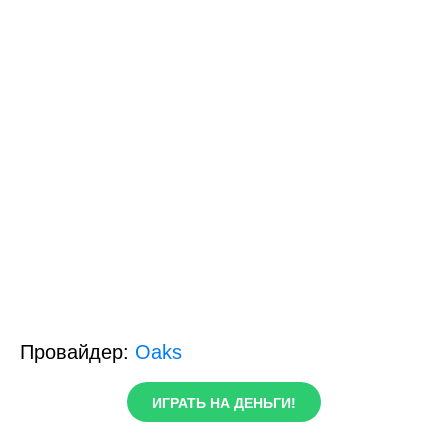
Провайдер:
Oaks
ИГРАТЬ НА ДЕНЬГИ!