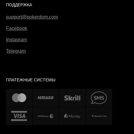
ПОДДЕРЖКА
support@pokerdom.com
Facebook
Instagram
Telegram
ПЛАТЕЖНЫЕ СИСТЕМЫ