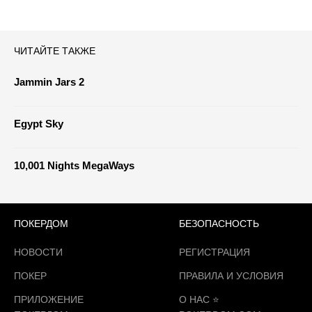
ЧИТАЙТЕ ТАКЖЕ
Jammin Jars 2
Egypt Sky
10,001 Nights MegaWays
ПОКЕРДОМ
БЕЗОПАСНОСТЬ
НОВОСТИ
РЕГИСТРАЦИЯ
ПОКЕР
ПРАВИЛА И УСЛОВИЯ
ПРИЛОЖЕНИЕ
О НАС ⭐️