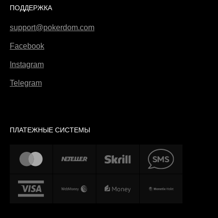
ПОДДЕРЖКА
support@pokerdom.com
Facebook
Instagram
Telegram
ПЛАТЕЖНЫЕ СИСТЕМЫ