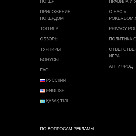
ПОКЕР
ПРАВИЛА И 
ПРИЛОЖЕНИЕ
О НАС ⭐️
ПОКЕРДОМ
POKERDOM.
ТОП ИГР
PRIVACY PO
ОБЗОРЫ
ПОЛИТИКА C
ТУРНИРЫ
ОТВЕТСТВЕ
ИГРА
БОНУСЫ
АНТИФРОД
FAQ
РУССКИЙ
ENGLISH
ҚАЗАҚ ТІЛІ
ПО ВОПРОСАМ РЕКЛАМЫ