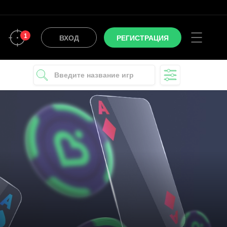
1
ВХОД
РЕГИСТРАЦИЯ