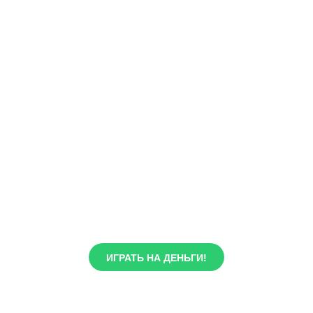
ИГРАТЬ НА ДЕНЬГИ!