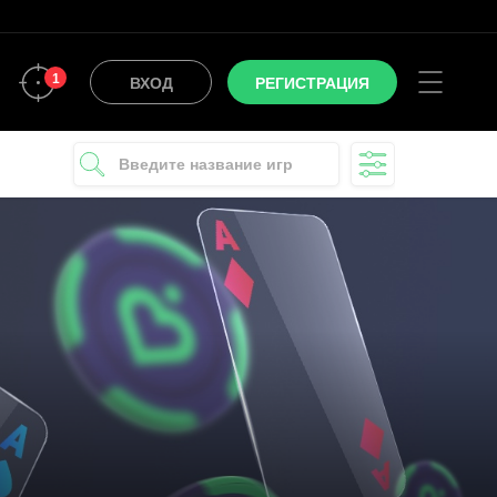
1
ВХОД
РЕГИСТРАЦИЯ