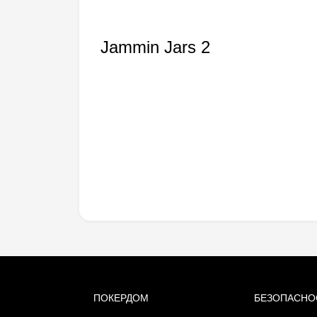
Jammin Jars 2
ПОКЕРДОМ
БЕЗОПАСНО