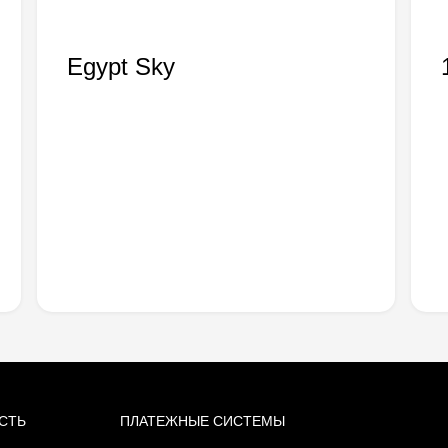
Egypt Sky
СТЬ
ПЛАТЕЖНЫЕ СИСТЕМЫ