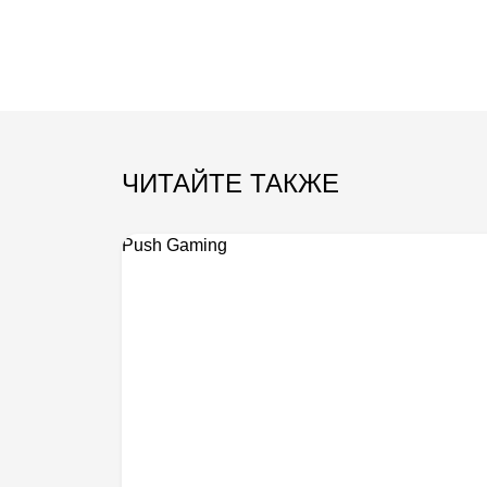
ЧИТАЙТЕ ТАКЖЕ
Push Gaming