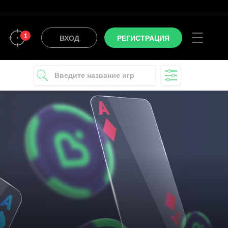
1
ВХОД
РЕГИСТРАЦИЯ