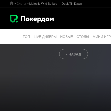
>
Слоты
>
Majestic Wild Buffalo — Dusk Till Dawn
ТОП
LIVE ДИЛЕРЫ
НОВЫЕ
СТОЛЫ
МИНИ ИГ
НАЗАД