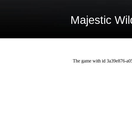
Majestic Wil