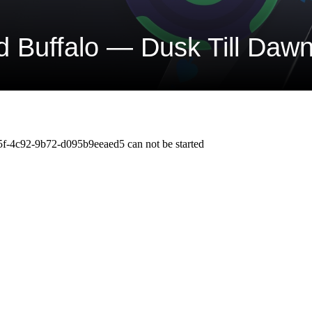
d Buffalo — Dusk Till Daw