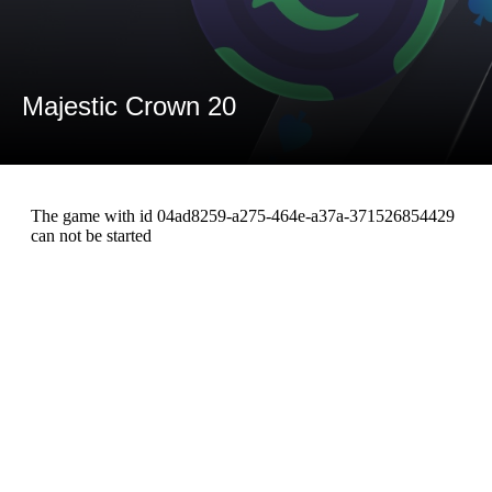
Majestic Crown 20