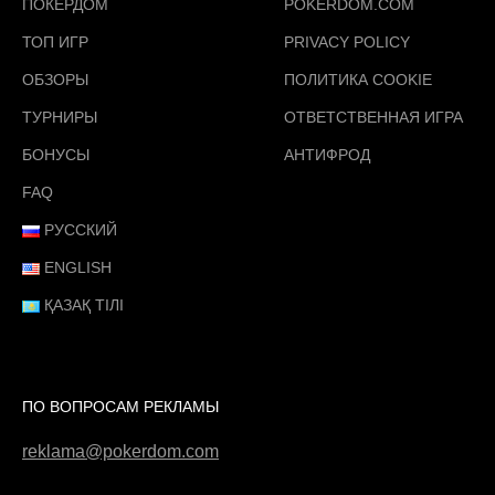
ПОКЕРДОМ
POKERDOM.COM
ТОП ИГР
PRIVACY POLICY
ОБЗОРЫ
ПОЛИТИКА COOKIE
ТУРНИРЫ
ОТВЕТСТВЕННАЯ ИГРА
БОНУСЫ
АНТИФРОД
FAQ
РУССКИЙ
ENGLISH
ҚАЗАҚ ТІЛІ
ПО ВОПРОСАМ РЕКЛАМЫ
reklama@pokerdom.com