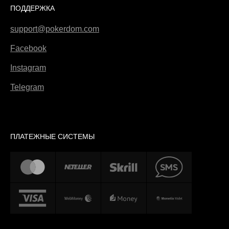
ПОДДЕРЖКА
support@pokerdom.com
Facebook
Instagram
Telegram
ПЛАТЕЖНЫЕ СИСТЕМЫ