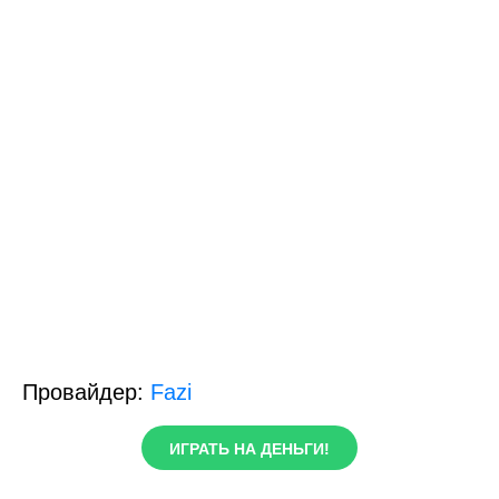
Провайдер:
Fazi
ИГРАТЬ НА ДЕНЬГИ!