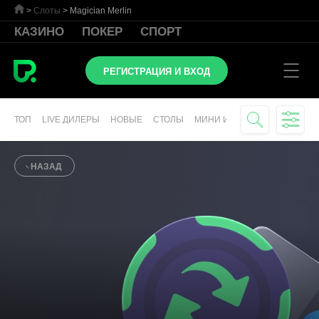
>
Слоты
>
Magician Merlin
КАЗИНО
ПОКЕР
СПОРТ
РЕГИСТРАЦИЯ И ВХОД
ТОП
LIVE ДИЛЕРЫ
НОВЫЕ
СТОЛЫ
МИНИ ИГРЫ
СЛОТЫ
ВИР
НАЗАД