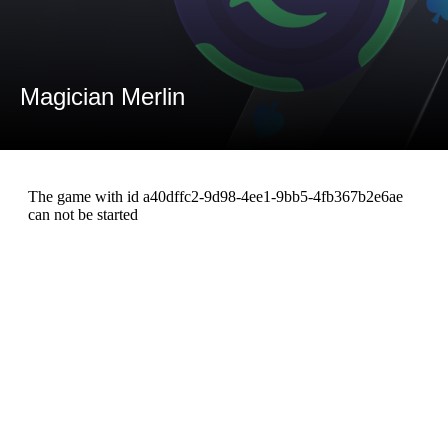
Magician Merlin