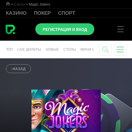
>
Слоты
>
Magic Jokers
КАЗИНО
ПОКЕР
СПОРТ
РЕГИСТРАЦИЯ И ВХОД
ТОП
LIVE ДИЛЕРЫ
НОВЫЕ
СТОЛЫ
МИНИ ИГРЫ
СЛОТЫ
ВИР
НАЗАД