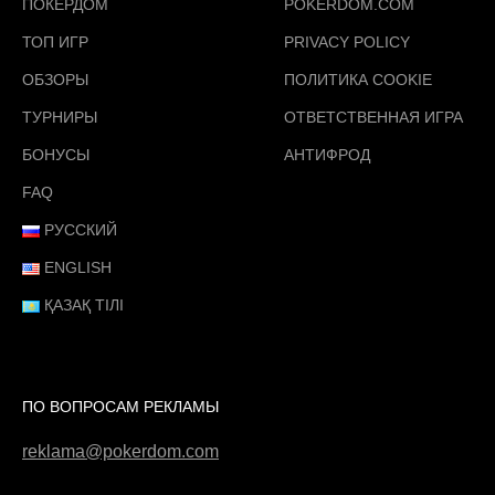
ПОКЕРДОМ
POKERDOM.COM
ТОП ИГР
PRIVACY POLICY
ОБЗОРЫ
ПОЛИТИКА COOKIE
ТУРНИРЫ
ОТВЕТСТВЕННАЯ ИГРА
БОНУСЫ
АНТИФРОД
FAQ
РУССКИЙ
ENGLISH
ҚАЗАҚ ТІЛІ
ПО ВОПРОСАМ РЕКЛАМЫ
reklama@pokerdom.com