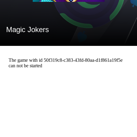
Magic Jokers