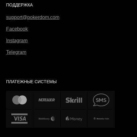
ПОДДЕРЖКА
support@pokerdom.com
Facebook
Instagram
Telegram
ПЛАТЕЖНЫЕ СИСТЕМЫ