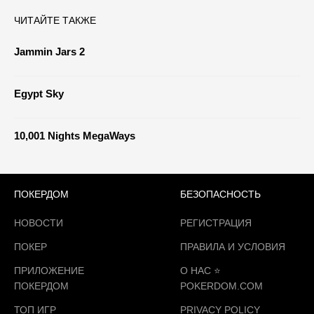
ЧИТАЙТЕ ТАКЖЕ
Jammin Jars 2
Egypt Sky
10,001 Nights MegaWays
ПОКЕРДОМ
БЕЗОПАСНОСТЬ
НОВОСТИ
РЕГИСТРАЦИЯ
ПОКЕР
ПРАВИЛА И УСЛОВИЯ
ПРИЛОЖЕНИЕ
О НАС ⭐️
ПОКЕРДОМ
POKERDOM.COM
ТОП ИГР
PRIVACY POLICY