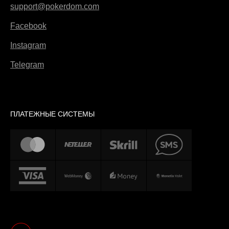
support@pokerdom.com
Facebook
Instagram
Telegram
ПЛАТЕЖНЫЕ СИСТЕМЫ