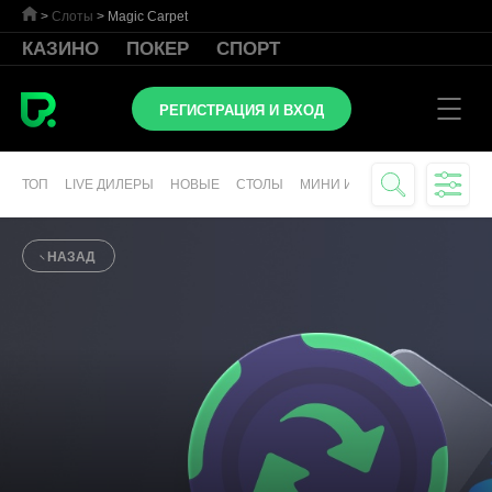
>
Слоты
>
Magic Carpet
КАЗИНО
ПОКЕР
СПОРТ
РЕГИСТРАЦИЯ И ВХОД
ТОП
LIVE ДИЛЕРЫ
НОВЫЕ
СТОЛЫ
МИНИ ИГРЫ
СЛОТЫ
ВИР
НАЗАД