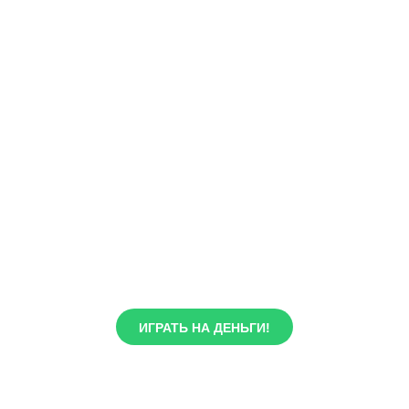
ИГРАТЬ НА ДЕНЬГИ!