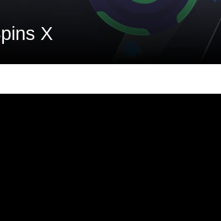
pins X