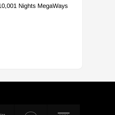
10,001 Nights MegaWays