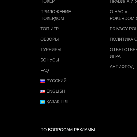
ПОКЕР
ПРАВИЛА И 
ПРИЛОЖЕНИЕ
О НАС ⭐️
ПОКЕРДОМ
POKERDOM.
ТОП ИГР
PRIVACY PO
ОБЗОРЫ
ПОЛИТИКА C
ТУРНИРЫ
ОТВЕТСТВЕ
ИГРА
БОНУСЫ
АНТИФРОД
FAQ
РУССКИЙ
ENGLISH
ҚАЗАҚ ТІЛІ
ПО ВОПРОСАМ РЕКЛАМЫ