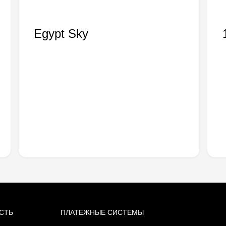
Egypt Sky
СТЬ
ПЛАТЕЖНЫЕ СИСТЕМЫ