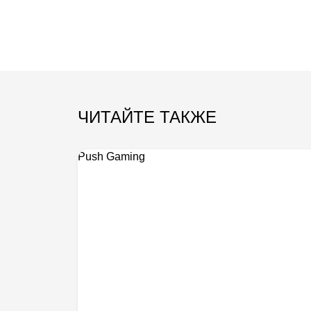
ЧИТАЙТЕ ТАКЖЕ
Push Gaming