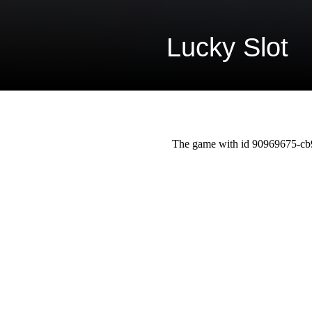
Lucky Slot