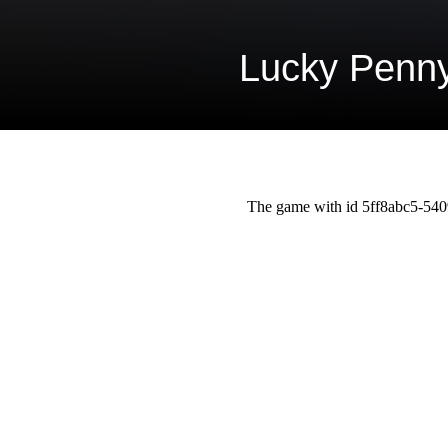
Lucky Penn