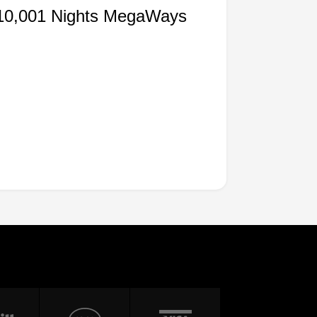
10,001 Nights MegaWays