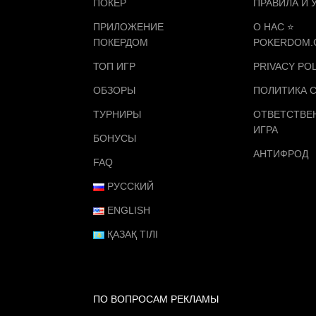
ПОКЕР
ПРАВИЛА И 
ПРИЛОЖЕНИЕ
О НАС ⭐️
ПОКЕРДОМ
POKERDOM.
ТОП ИГР
PRIVACY PO
ОБЗОРЫ
ПОЛИТИКА C
ТУРНИРЫ
ОТВЕТСТВЕ
ИГРА
БОНУСЫ
АНТИФРОД
FAQ
РУССКИЙ
ENGLISH
ҚАЗАҚ ТІЛІ
ПО ВОПРОСАМ РЕКЛАМЫ