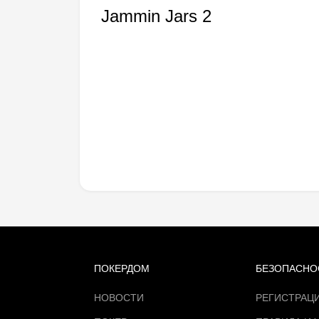
Jammin Jars 2
ПОКЕРДОМ
БЕЗОПАСНО
НОВОСТИ
РЕГИСТРАЦ