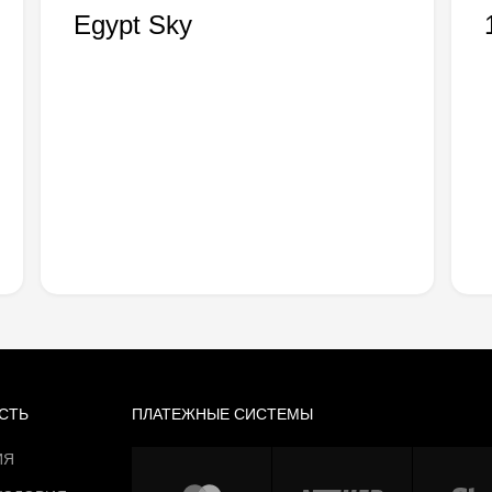
Egypt Sky
СТЬ
ПЛАТЕЖНЫЕ СИСТЕМЫ
ИЯ