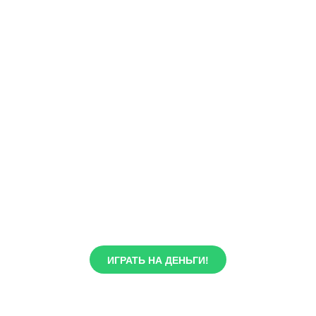
ИГРАТЬ НА ДЕНЬГИ!