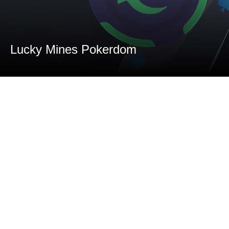
Lucky Mines Pokerdom