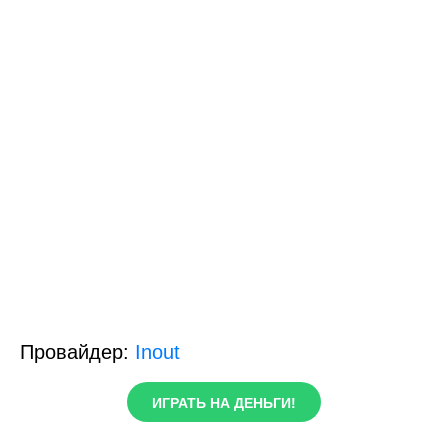
Провайдер:
Inout
ИГРАТЬ НА ДЕНЬГИ!