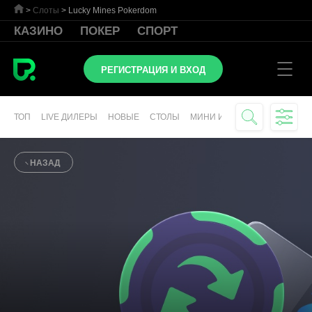
>
Слоты
>
Lucky Mines Pokerdom
КАЗИНО
ПОКЕР
СПОРТ
РЕГИСТРАЦИЯ И ВХОД
ТОП
LIVE ДИЛЕРЫ
НОВЫЕ
СТОЛЫ
МИНИ ИГРЫ
СЛОТЫ
ВИР
НАЗАД