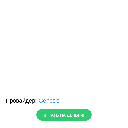
Провайдер:
Genesis
ИГРАТЬ НА ДЕНЬГИ!