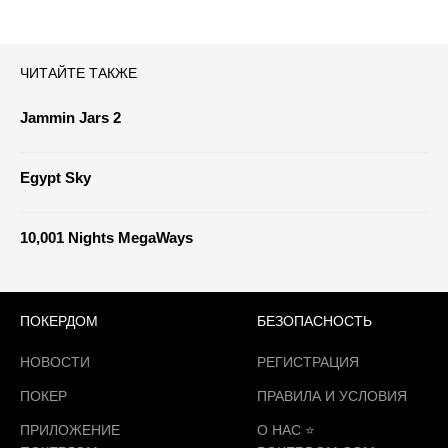
ЧИТАЙТЕ ТАКЖЕ
Jammin Jars 2
Egypt Sky
10,001 Nights MegaWays
ПОКЕРДОМ
БЕЗОПАСНОСТЬ
НОВОСТИ
РЕГИСТРАЦИЯ
ПОКЕР
ПРАВИЛА И УСЛОВИЯ
ПРИЛОЖЕНИЕ
О НАС ⭐️