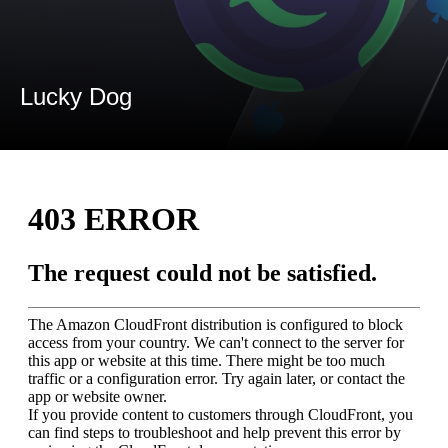
Lucky Dog