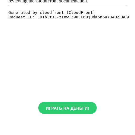
ИГРАТЬ НА ДЕНЬГИ!