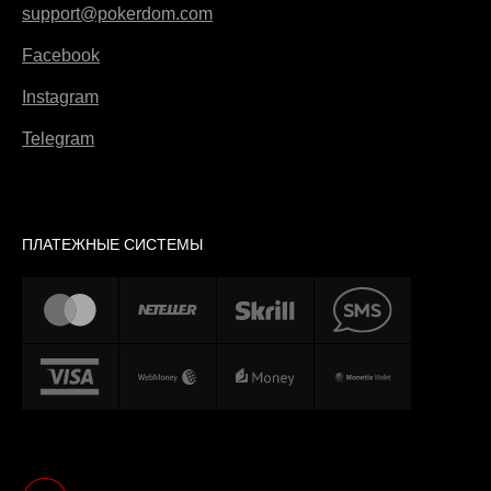
support@pokerdom.com
Facebook
Instagram
Telegram
ПЛАТЕЖНЫЕ СИСТЕМЫ