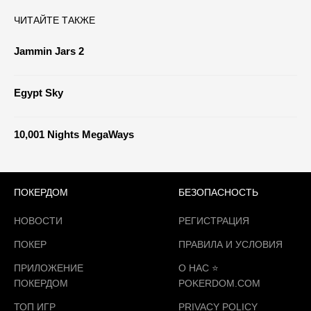
ЧИТАЙТЕ ТАКЖЕ
Jammin Jars 2
Egypt Sky
10,001 Nights MegaWays
ПОКЕРДОМ
БЕЗОПАСНОСТЬ
НОВОСТИ
РЕГИСТРАЦИЯ
ПОКЕР
ПРАВИЛА И УСЛОВИЯ
ПРИЛОЖЕНИЕ
О НАС ⭐️
ПОКЕРДОМ
POKERDOM.COM
ТОП ИГР
PRIVACY POLICY