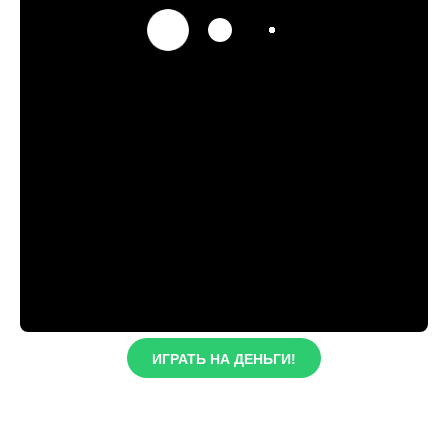
ИГРАТЬ НА ДЕНЬГИ!