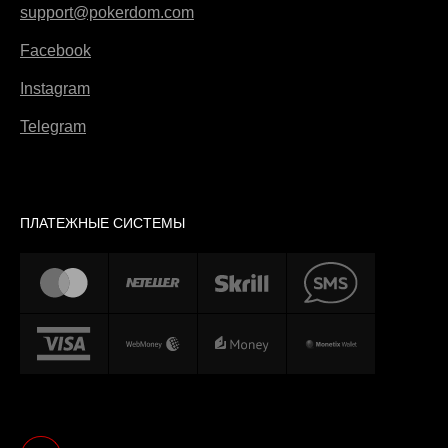
support@pokerdom.com
Facebook
Instagram
Telegram
ПЛАТЕЖНЫЕ СИСТЕМЫ