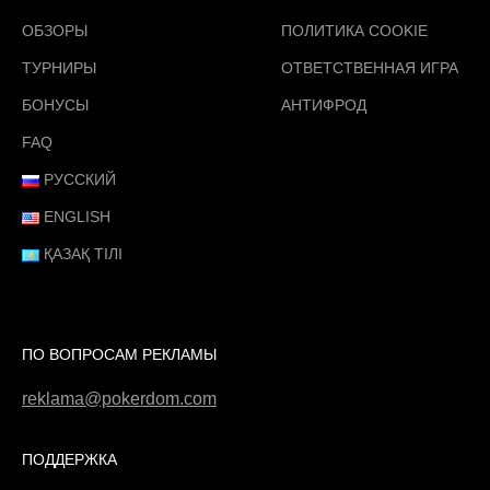
ОБЗОРЫ
ПОЛИТИКА COOKIE
ТУРНИРЫ
ОТВЕТСТВЕННАЯ ИГРА
БОНУСЫ
АНТИФРОД
FAQ
РУССКИЙ
ENGLISH
ҚАЗАҚ ТІЛІ
ПО ВОПРОСАМ РЕКЛАМЫ
reklama@pokerdom.com
ПОДДЕРЖКА