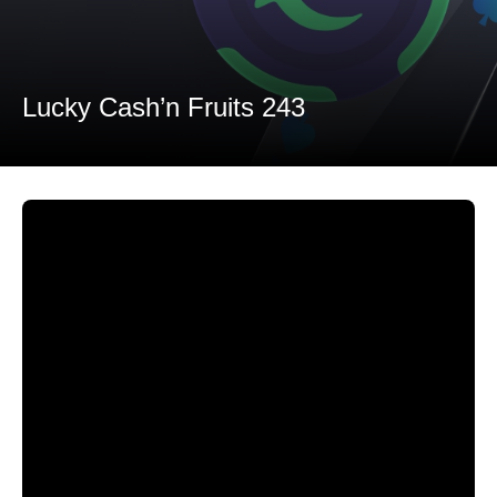
Lucky Cash’n Fruits 243