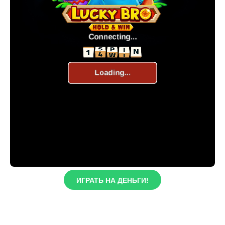
ИГРАТЬ НА ДЕНЬГИ!