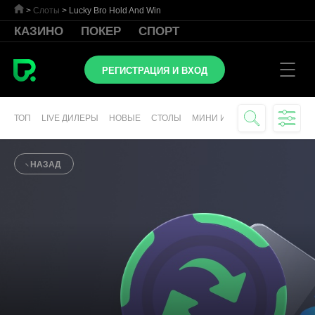
>
Слоты
>
Lucky Bro Hold And Win
КАЗИНО
ПОКЕР
СПОРТ
РЕГИСТРАЦИЯ И ВХОД
ТОП
LIVE ДИЛЕРЫ
НОВЫЕ
СТОЛЫ
МИНИ ИГРЫ
СЛОТЫ
ВИР
НАЗАД