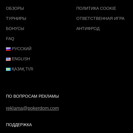
ОБЗОРЫ
ПОЛИТИКА COOKIE
ТУРНИРЫ
ОТВЕТСТВЕННАЯ ИГРА
БОНУСЫ
АНТИФРОД
FAQ
РУССКИЙ
ENGLISH
ҚАЗАҚ ТІЛІ
ПО ВОПРОСАМ РЕКЛАМЫ
reklama@pokerdom.com
ПОДДЕРЖКА