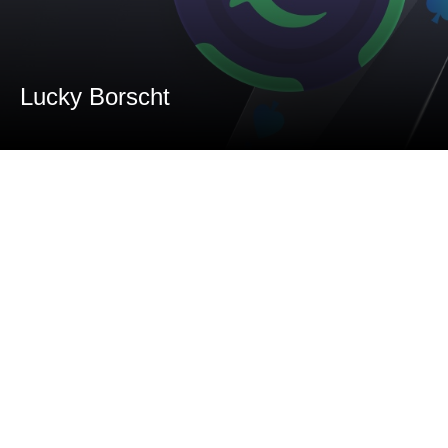
Lucky Borscht