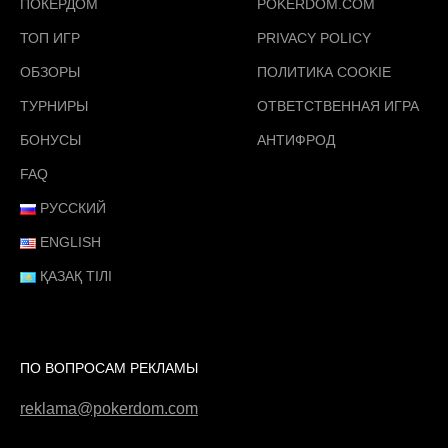
ПОКЕРДОМ
POKERDOM.COM
ТОП ИГР
PRIVACY POLICY
ОБЗОРЫ
ПОЛИТИКА COOKIE
ТУРНИРЫ
ОТВЕТСТВЕННАЯ ИГРА
БОНУСЫ
АНТИФРОД
FAQ
РУССКИЙ
ENGLISH
ҚАЗАҚ ТІЛІ
ПО ВОПРОСАМ РЕКЛАМЫ
reklama@pokerdom.com