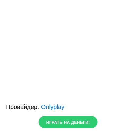
Провайдер:
Onlyplay
ИГРАТЬ НА ДЕНЬГИ!