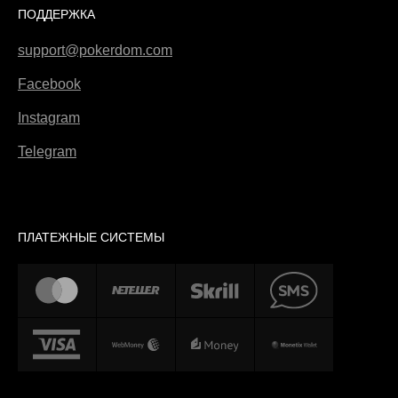
ПОДДЕРЖКА
support@pokerdom.com
Facebook
Instagram
Telegram
ПЛАТЕЖНЫЕ СИСТЕМЫ