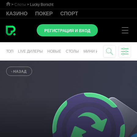
>
Слоты
>
Lucky Borscht
КАЗИНО
ПОКЕР
СПОРТ
РЕГИСТРАЦИЯ И ВХОД
ТОП
LIVE ДИЛЕРЫ
НОВЫЕ
СТОЛЫ
МИНИ ИГРЫ
СЛОТЫ
ВИР
НАЗАД