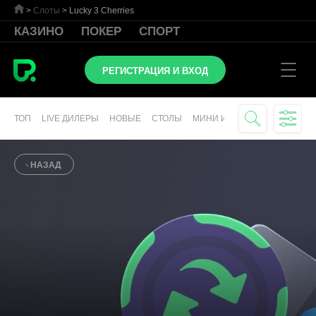
>
Слоты
>
Lucky 3 Cherries
КАЗИНО
ПОКЕР
СПОРТ
РЕГИСТРАЦИЯ И ВХОД
ТОП
LIVE ДИЛЕРЫ
НОВЫЕ
СТОЛЫ
МИНИ ИГРЫ
СЛОТЫ
ВИР
НАЗАД