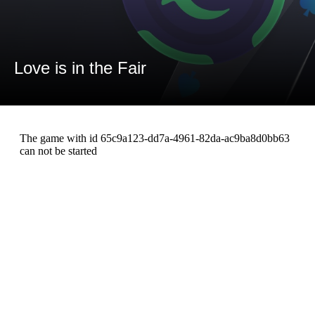
Love is in the Fair