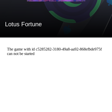
Lotus Fortune