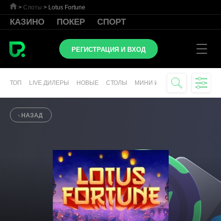
>
Слоты
>
Lotus Fortune
КАЗИНО
ПОКЕР
СПОРТ
РЕГИСТРАЦИЯ И ВХОД
ТОП
LIVE ДИЛЕРЫ
НОВЫЕ
СТОЛЫ
МИНИ ИГРЫ
СЛОТЫ
ВИР
НАЗАД