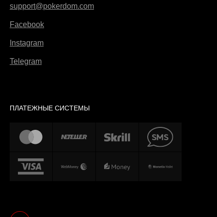
support@pokerdom.com
Facebook
Instagram
Telegram
ПЛАТЕЖНЫЕ СИСТЕМЫ