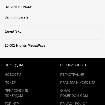
ЧИТАЙТЕ ТАКЖЕ
Jammin Jars 2
Egypt Sky
10,001 Nights MegaWays
ПОКЕРДОМ
БЕЗОПАСНОСТЬ
НОВОСТИ
РЕГИСТРАЦИЯ
ПОКЕР
ПРАВИЛА И УСЛОВИЯ
ПРИЛОЖЕНИЕ
О НАС ⭐️
ПОКЕРДОМ
POKERDOM.COM
ТОП ИГР
PRIVACY POLICY