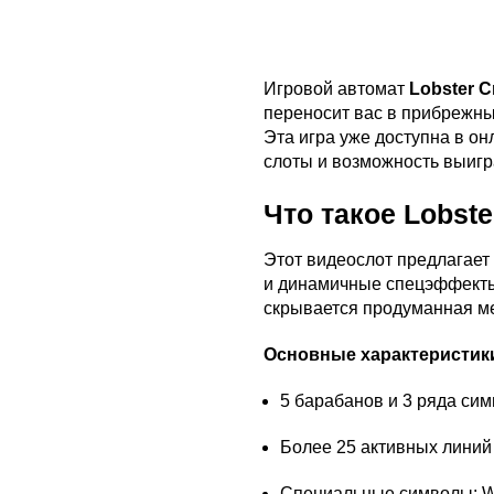
Игровой автомат
Lobster C
переносит вас в прибрежн
Эта игра уже доступна в о
слоты и возможность выигр
Что такое Lobste
Этот видеослот предлагает
и динамичные спецэффекты
скрывается продуманная м
Основные характеристик
5 барабанов и 3 ряда сим
Более 25 активных линий
Специальные символы: Wil