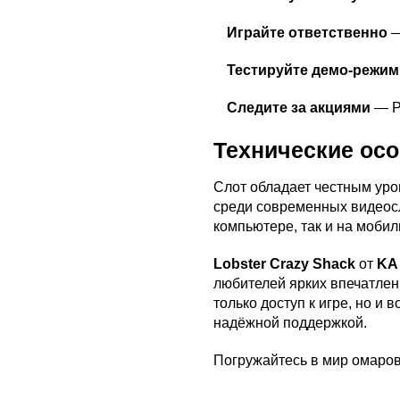
Играйте ответственно
—
Тестируйте демо-режим
Следите за акциями
— P
Технические осо
Слот обладает честным уро
среди современных видеосло
компьютере, так и на моби
Lobster Crazy Shack
от
KA
любителей ярких впечатлен
только доступ к игре, но 
надёжной поддержкой.
Погружайтесь в мир омаров