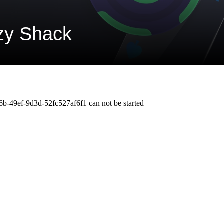
zy Shack