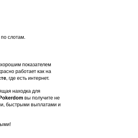
по слотам.
я хорошим показателем
расно работает как на
сте
, где есть интернет.
оящая находка для
Pokerdom
вы получите не
ми, быстрыми выплатами и
ными!