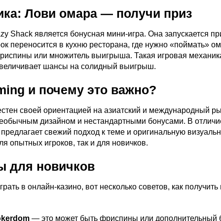
ка: Лови омара — получи приз
zy Shack является бонусная мини-игра. Она запускается п
рок переносится в кухню ресторана, где нужно «поймать» о
риспины или множитель выигрыша. Такая игровая механика
увеличивает шансы на солидный выигрыш.
ming и почему это важно?
стен своей ориентацией на азиатский и международный ры
необычным дизайном и нестандартными бонусами. В отличи
k предлагает свежий подход к теме и оригинальную визуальн
я опытных игроков, так и для новичков.
ы для новичков
грать в онлайн-казино, вот несколько советов, как получить
okerdom
— это может быть фриспины или дополнительный 