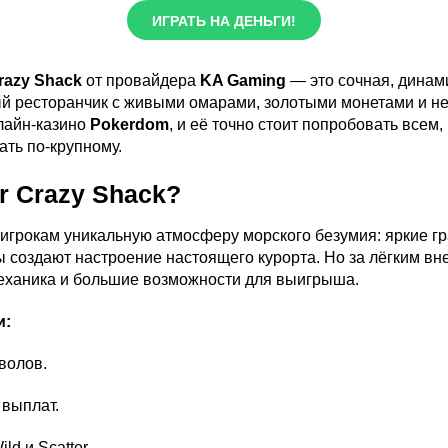
ИГРАТЬ НА ДЕНЬГИ!
razy Shack
от провайдера
KA Gaming
— это сочная, динами
ый ресторанчик с живыми омарами, золотыми монетами и 
нлайн-казино
Pokerdom
, и её точно стоит попробовать всем
ать по-крупному.
r Crazy Shack?
 игрокам уникальную атмосферу морского безумия: яркие 
 создают настроение настоящего курорта. Но за лёгким в
еханика и большие возможности для выигрыша.
и:
волов.
 выплат.
d и Scatter.