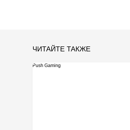
ЧИТАЙТЕ ТАКЖЕ
Push Gaming