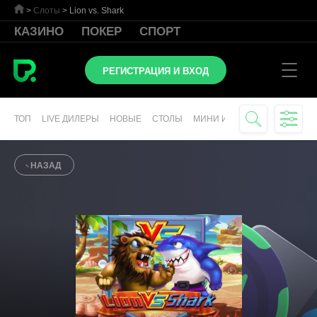
>
Слоты
>
Lion vs. Shark
КАЗИНО
ПОКЕР
СПОРТ
РЕГИСТРАЦИЯ И ВХОД
ТОП
LIVE ДИЛЕРЫ
НОВЫЕ
СТОЛЫ
МИНИ ИГРЫ
СЛОТЫ
ВИР
НАЗАД