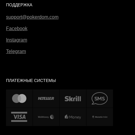
ПОДДЕРЖКА
support@pokerdom.com
Facebook
Instagram
Telegram
ПЛАТЕЖНЫЕ СИСТЕМЫ