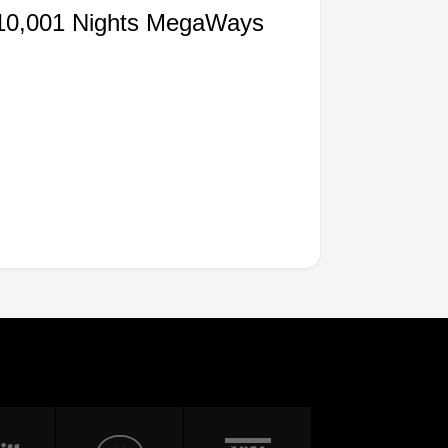
10,001 Nights MegaWays