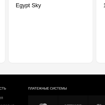
Egypt Sky
СТЬ
ПЛАТЕЖНЫЕ СИСТЕМЫ
ИЯ