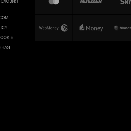
УСЛОВИЯ
COM
LICY
OOKIE
ННАЯ