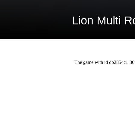
Lion Multi R