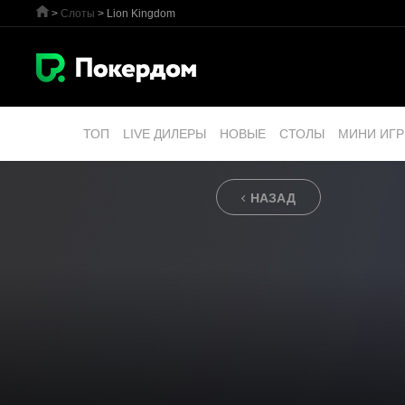
>
Слоты
>
Lion Kingdom
ТОП
LIVE ДИЛЕРЫ
НОВЫЕ
СТОЛЫ
МИНИ ИГ
НАЗАД