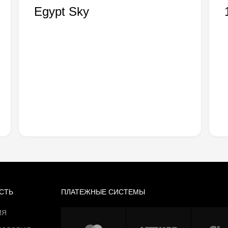
Egypt Sky
СТЬ
ПЛАТЕЖНЫЕ СИСТЕМЫ
ИЯ