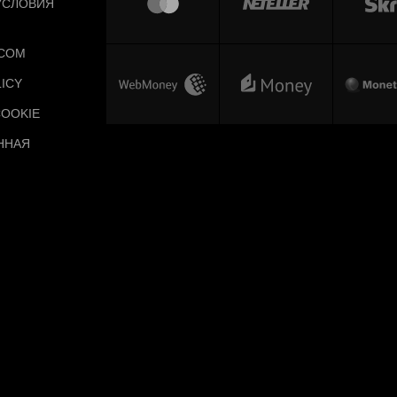
УСЛОВИЯ
COM
LICY
OOKIE
ННАЯ