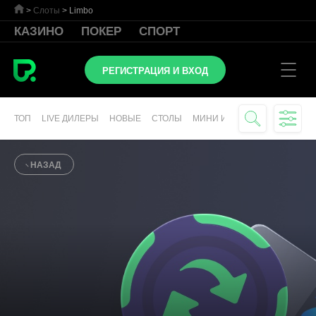
>
Слоты
>
Limbo
КАЗИНО
ПОКЕР
СПОРТ
РЕГИСТРАЦИЯ И ВХОД
ТОП
LIVE ДИЛЕРЫ
НОВЫЕ
СТОЛЫ
МИНИ ИГРЫ
СЛОТЫ
ВИР
НАЗАД