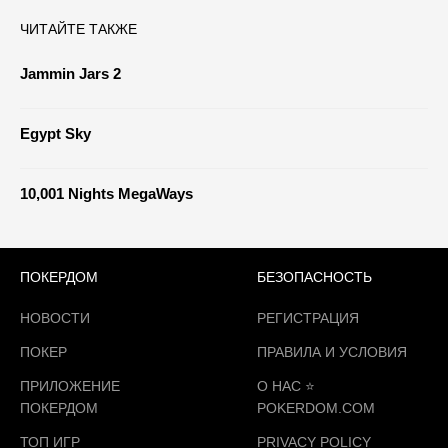
ЧИТАЙТЕ ТАКЖЕ
Jammin Jars 2
Egypt Sky
10,001 Nights MegaWays
ПОКЕРДОМ
БЕЗОПАСНОСТЬ
НОВОСТИ
РЕГИСТРАЦИЯ
ПОКЕР
ПРАВИЛА И УСЛОВИЯ
ПРИЛОЖЕНИЕ
О НАС ⭐️
ПОКЕРДОМ
POKERDOM.COM
ТОП ИГР
PRIVACY POLICY