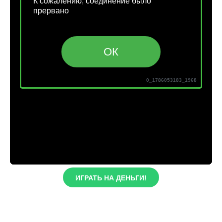
ИГРАТЬ НА ДЕНЬГИ!