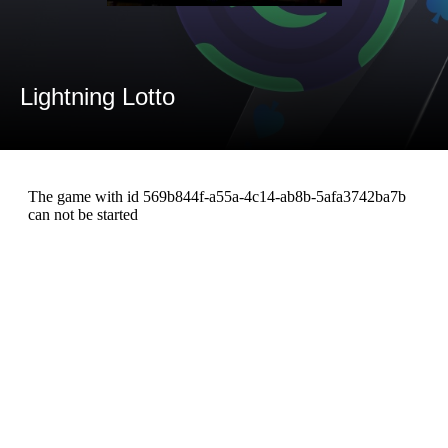
Lightning Lotto