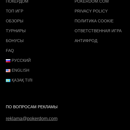
ПОКЕРДОМ
POKERDOM.COM
ТОП ИГР
PRIVACY POLICY
ОБЗОРЫ
ПОЛИТИКА COOKIE
ТУРНИРЫ
ОТВЕТСТВЕННАЯ ИГРА
БОНУСЫ
АНТИФРОД
FAQ
РУССКИЙ
ENGLISH
ҚАЗАҚ ТІЛІ
ПО ВОПРОСАМ РЕКЛАМЫ
reklama@pokerdom.com