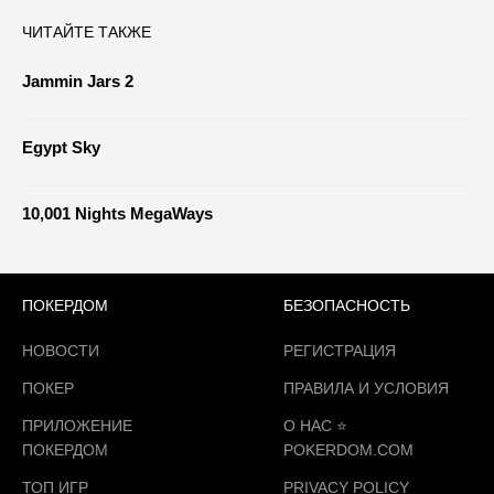
ЧИТАЙТЕ ТАКЖЕ
Jammin Jars 2
Egypt Sky
10,001 Nights MegaWays
ПОКЕРДОМ
БЕЗОПАСНОСТЬ
НОВОСТИ
РЕГИСТРАЦИЯ
ПОКЕР
ПРАВИЛА И УСЛОВИЯ
ПРИЛОЖЕНИЕ
О НАС ⭐️
ПОКЕРДОМ
POKERDOM.COM
ТОП ИГР
PRIVACY POLICY