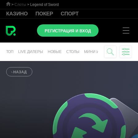
>
Слоты
>
Legend of Sword
КАЗИНО
ПОКЕР
СПОРТ
РЕГИСТРАЦИЯ И ВХОД
ТОП
LIVE ДИЛЕРЫ
НОВЫЕ
СТОЛЫ
МИНИ ИГРЫ
СЛОТЫ
ВИР
НАЗАД