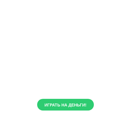
ИГРАТЬ НА ДЕНЬГИ!