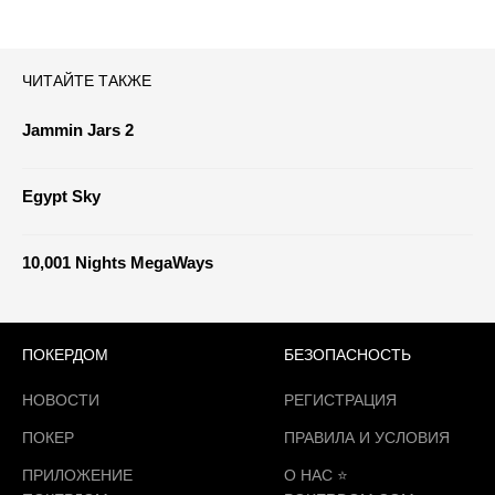
ЧИТАЙТЕ ТАКЖЕ
Jammin Jars 2
Egypt Sky
10,001 Nights MegaWays
ПОКЕРДОМ
БЕЗОПАСНОСТЬ
НОВОСТИ
РЕГИСТРАЦИЯ
ПОКЕР
ПРАВИЛА И УСЛОВИЯ
ПРИЛОЖЕНИЕ
О НАС ⭐️