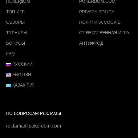
ПОКЕРДОМ
POKERDOM.COM
ТОП ИГР
PRIVACY POLICY
ОБЗОРЫ
ПОЛИТИКА COOKIE
ТУРНИРЫ
ОТВЕТСТВЕННАЯ ИГРА
БОНУСЫ
АНТИФРОД
FAQ
РУССКИЙ
ENGLISH
ҚАЗАҚ ТІЛІ
ПО ВОПРОСАМ РЕКЛАМЫ
reklama@pokerdom.com