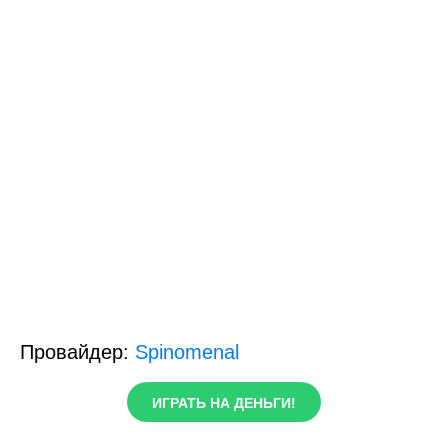
Провайдер:
Spinomenal
ИГРАТЬ НА ДЕНЬГИ!