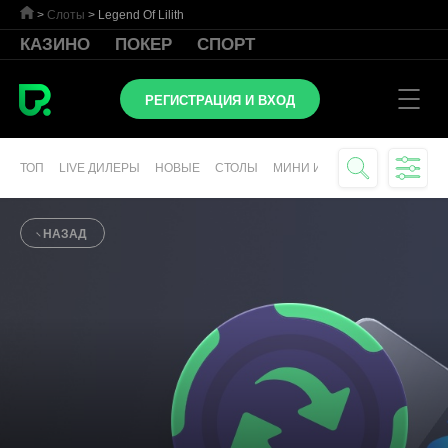
>
Слоты
>
Legend Of Lilith
КАЗИНО
ПОКЕР
СПОРТ
РЕГИСТРАЦИЯ И ВХОД
ТОП
LIVE ДИЛЕРЫ
НОВЫЕ
СТОЛЫ
МИНИ ИГРЫ
СЛОТЫ
ВИР
НАЗАД