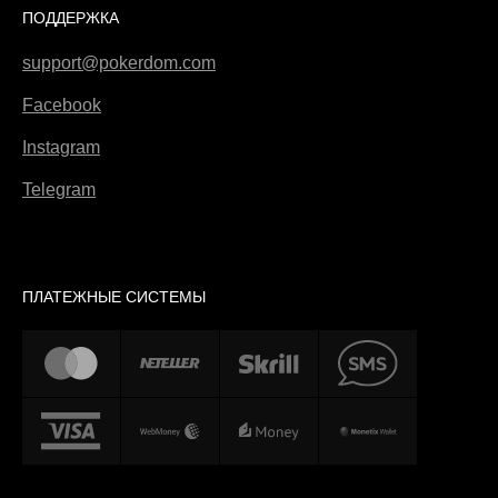
ПОДДЕРЖКА
support@pokerdom.com
Facebook
Instagram
Telegram
ПЛАТЕЖНЫЕ СИСТЕМЫ