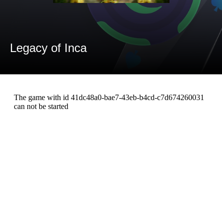
Legacy of Inca