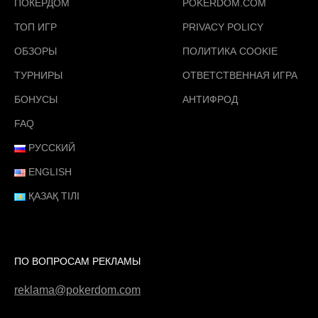
ПОКЕРДОМ
POKERDOM.COM
ТОП ИГР
PRIVACY POLICY
ОБЗОРЫ
ПОЛИТИКА COOKIE
ТУРНИРЫ
ОТВЕТСТВЕННАЯ ИГРА
БОНУСЫ
АНТИФРОД
FAQ
РУССКИЙ
ENGLISH
ҚАЗАҚ ТІЛІ
ПО ВОПРОСАМ РЕКЛАМЫ
reklama@pokerdom.com