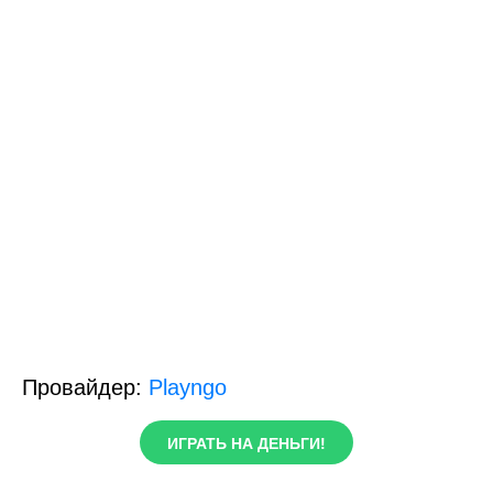
Провайдер:
Playngo
ИГРАТЬ НА ДЕНЬГИ!