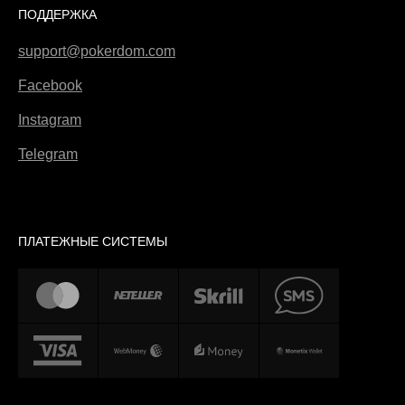
ПОДДЕРЖКА
support@pokerdom.com
Facebook
Instagram
Telegram
ПЛАТЕЖНЫЕ СИСТЕМЫ