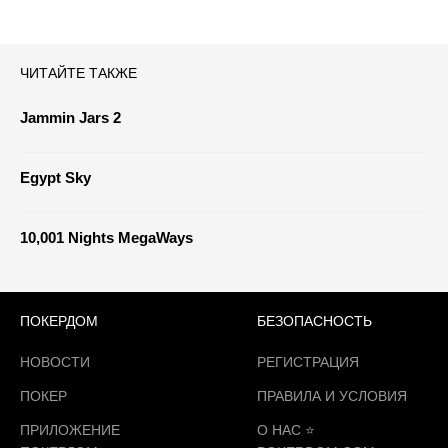
ЧИТАЙТЕ ТАКЖЕ
Jammin Jars 2
Egypt Sky
10,001 Nights MegaWays
ПОКЕРДОМ
БЕЗОПАСНОСТЬ
НОВОСТИ
РЕГИСТРАЦИЯ
ПОКЕР
ПРАВИЛА И УСЛОВИЯ
ПРИЛОЖЕНИЕ
О НАС ⭐️